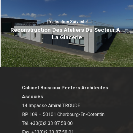
Réalisation Suivante
Reconstruction Des Ateliers Du Secteur A -
La Glacerie
Cabinet Boisroux Peeters Architectes
Associés
14 Impasse Amiral TROUDE
BP 109 – 50101 Cherbourg-En-Cotentin
Tél. +33(0)2 33 87 58 00
Fax. +33(0)2 33 87 58 01